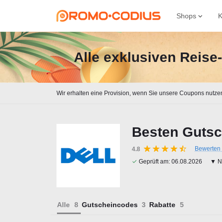
Shops
K
Alle exklusiven Reis
Wir erhalten eine Provision, wenn Sie unsere Coupons nutze
Besten Gutsc
Bewerten 
4.8
✓
Geprüft am:
06.08.2026
▼ Na
Alle
Gutscheincodes
Rabatte