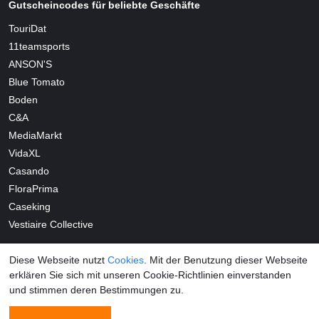
Gutscheincodes für beliebte Geschäfte
TouriDat
11teamsports
ANSON'S
Blue Tomato
Boden
C&A
MediaMarkt
VidaXL
Casando
FloraPrima
Caseking
Vestiaire Collective
Diese Webseite nutzt
Cookies
. Mit der Benutzung dieser Webseite
erklären Sie sich mit unseren Cookie-Richtlinien einverstanden
und stimmen deren Bestimmungen zu.
© 2026 Promocodius.de All Rights Reserved