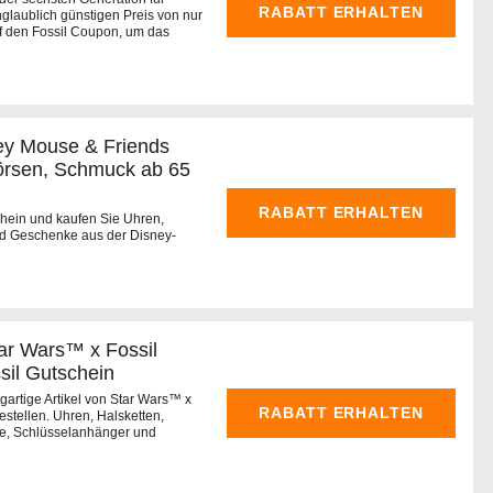
RABATT ERHALTEN
laublich günstigen Preis von nur
uf den Fossil Coupon, um das
ey Mouse & Friends
örsen, Schmuck ab 65
RABATT ERHALTEN
chein und kaufen Sie Uhren,
d Geschenke aus der Disney-
ar Wars™ x Fossil
ssil Gutschein
igartige Artikel von Star Wars™ x
RABATT ERHALTEN
estellen. Uhren, Halsketten,
e, Schlüsselanhänger und