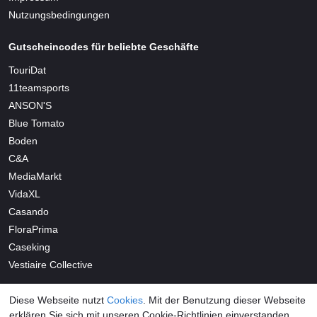
Nutzungsbedingungen
Gutscheincodes für beliebte Geschäfte
TouriDat
11teamsports
ANSON'S
Blue Tomato
Boden
C&A
MediaMarkt
VidaXL
Casando
FloraPrima
Caseking
Vestiaire Collective
Diese Webseite nutzt
Cookies
. Mit der Benutzung dieser Webseite
erklären Sie sich mit unseren Cookie-Richtlinien einverstanden