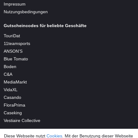
Impressum
Nutzungsbedingungen
Gutscheincodes für beliebte Geschäfte
TouriDat
11teamsports
ANSON'S
Blue Tomato
Boden
C&A
MediaMarkt
VidaXL
Casando
FloraPrima
Caseking
Vestiaire Collective
Diese Webseite nutzt
Cookies
. Mit der Benutzung dieser Webseite