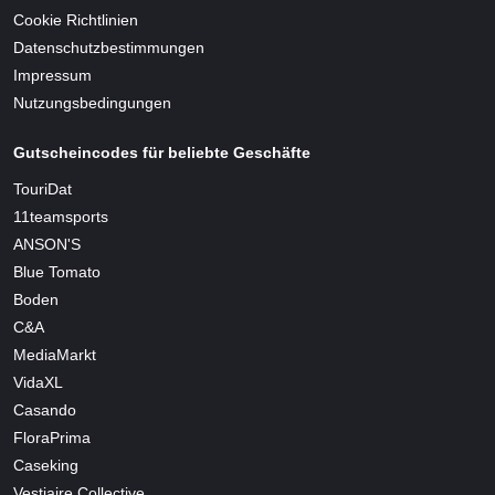
Cookie Richtlinien
Datenschutzbestimmungen
Impressum
Nutzungsbedingungen
Gutscheincodes für beliebte Geschäfte
TouriDat
11teamsports
ANSON'S
Blue Tomato
Boden
C&A
MediaMarkt
VidaXL
Casando
FloraPrima
Caseking
Vestiaire Collective