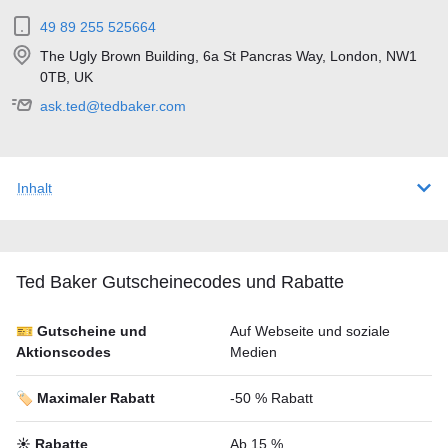
49 89 255 525664
The Ugly Brown Building, 6a St Pancras Way, London, NW1
0TB, UK
ask.ted@tedbaker.com
Inhalt
Ted Baker Gutscheineсodes und Rabatte
🎫 Gutscheine und
Auf Webseite und soziale
Aktionscodes
Medien
🏷️ Maximaler Rabatt
-50 % Rabatt
☀️ Rabatte
Ab 15 %