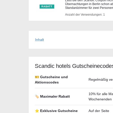
Lass die den Scandic Coupon nicht
Übernachtungen in Berlin schon a
RABATT
Standardzimmer für zwei Personen
Anzahl der Verwendungen: 1
Inhalt
Scandic hotels Gutscheineсode
🎫 Gutscheine und
Regelmäßig ver
Aktionscodes
10% für alle M
🏷️ Maximaler Rabatt
Wochenenden
⭐ Exklusive Gutscheine
Auf der Seite