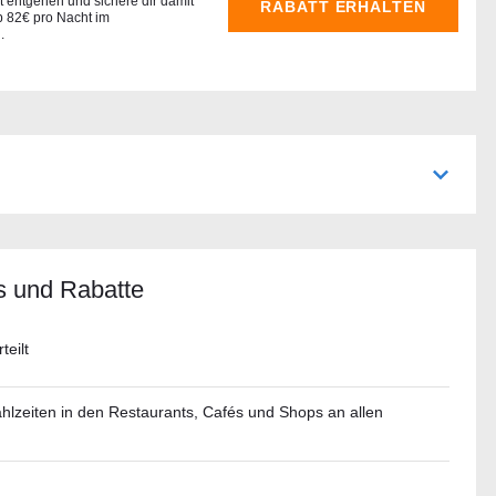
 entgehen und sichere dir damit
RABATT ERHALTEN
b 82€ pro Nacht im
.
s und Rabatte
teilt
ahlzeiten in den Restaurants, Cafés und Shops an allen