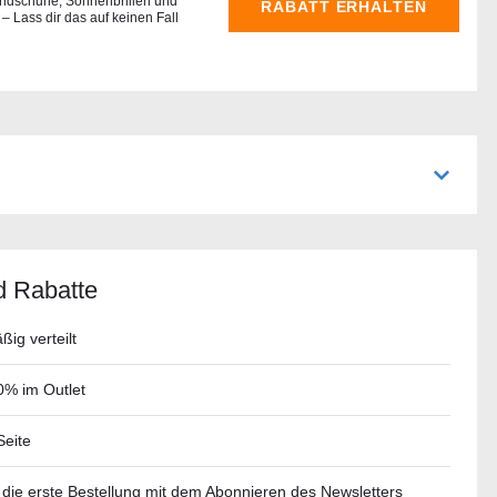
ndschuhe, Sonnenbrillen und
RABATT ERHALTEN
 – Lass dir das auf keinen Fall
d Rabatte
ig verteilt
0% im Outlet
Seite
die erste Bestellung mit dem Abonnieren des Newsletters