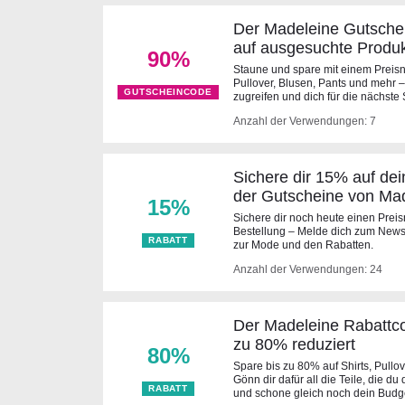
Der Madeleine Gutschei
auf ausgesuchte Produ
90%
Staune und spare mit einem Preisn
Pullover, Blusen, Pants und mehr – 
GUTSCHEINCODE
zugreifen und dich für die nächste 
Anzahl der Verwendungen: 7
Sichere dir 15% auf dei
der Gutscheine von Ma
15%
Sichere dir noch heute einen Prei
Bestellung – Melde dich zum Newsl
RABATT
zur Mode und den Rabatten.
Anzahl der Verwendungen: 24
Der Madeleine Rabattco
zu 80% reduziert
80%
Spare bis zu 80% auf Shirts, Pullo
Gönn dir dafür all die Teile, die d
RABATT
und schone gleich noch dein Budg